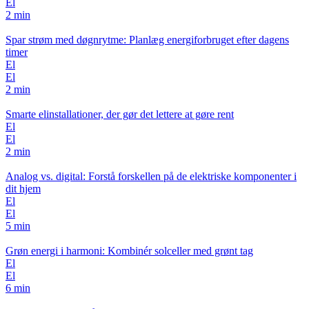
El
2 min
Spar strøm med døgnrytme: Planlæg energiforbruget efter dagens
timer
El
El
2 min
Smarte elinstallationer, der gør det lettere at gøre rent
El
El
2 min
Analog vs. digital: Forstå forskellen på de elektriske komponenter i
dit hjem
El
El
5 min
Grøn energi i harmoni: Kombinér solceller med grønt tag
El
El
6 min