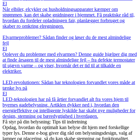
El
Når elbiler, elcykler og husholdningsapparater kæmper om
strømmen, kan det skabe gnidninger i hjemmet. Få praktiske råd til,
hvordan du fordeler opladningen fair, planlægger forbruget og
skaber ro omkring elregningen.
Elvarmeproblemer? Sådan finder og løser du de mest almindelige
fejl
El
Oplever du problemer med elvarmen? Denne guide hjælper dig med
at finde årsagen til de mest almindelige fejl – fra defekte termostater
til ujævn varme – og viser, hvornår det er tid til at tilkalde en
elektriker.
LED-revolutionen: Sådan har teknologien forvandlet vores måde at
tænke lys på
El
LED-teknologien har på få årtier forvandlet alt fra vores hjem til
byernes gadebelysning. Artiklen dykker ned i, hvordan den
energieffektive og intelligente lyskilde har skabt nye muligheder for
design, stemning og bæredygtighed i hverdagen.
Få styr på din belysning: Tips til indretning
Opdag, hvordan du optimalt kan belyse dit hjem med forskellige
typer lys. Denne e-bog giver dig råd om belysningsdesign, valg af
lamper og placering, så du kan skabe stemning og funktionalitet.