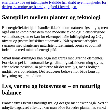
energieffektive og intelligente lyskilde har skabt nye muligheder for
design, stemning og bæredygtighed i hverdagen.
Samspillet mellem planter og teknologi
Et energieffektivt hjem handler ikke kun om naturens løsninger, men
også om at kombinere dem med moderne teknologi. Sensorstyrede
ventilationssystemer kan for eksempel måle luftfugtighed og CO₂-
niveau og justere luftskiftet automatisk. Når systemet arbejder
sammen med planternes naturlige luftrensning, opnås et optimalt
indeklima med minimal energispild.
Smart home-løsninger kan også integreres med grønne elementer.
For eksempel kan automatiske gardiner og solafskærmning styres
efter solens position, så planterne får det rette lys, mens boligen
undgår overophedning. Det reducerer behovet for både kunstig
belysning og aircondition.
Lys, varme og fotosyntese – en naturlig
balance
Planter trives bedst i naturligt lys, og det gør mennesker også. Ved at
udnytte dagslyset effektivt kan man både forbedre planternes vækst