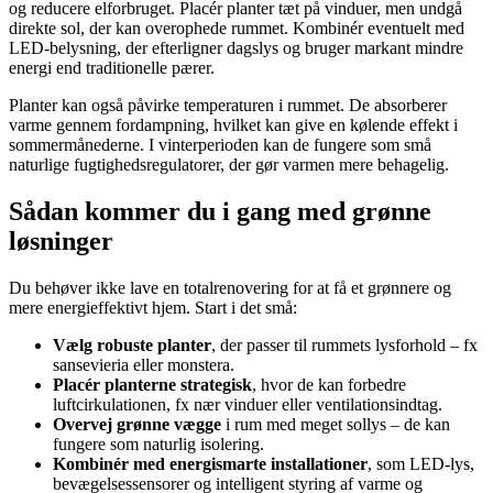
og reducere elforbruget. Placér planter tæt på vinduer, men undgå
direkte sol, der kan overophede rummet. Kombinér eventuelt med
LED-belysning, der efterligner dagslys og bruger markant mindre
energi end traditionelle pærer.
Planter kan også påvirke temperaturen i rummet. De absorberer
varme gennem fordampning, hvilket kan give en kølende effekt i
sommermånederne. I vinterperioden kan de fungere som små
naturlige fugtighedsregulatorer, der gør varmen mere behagelig.
Sådan kommer du i gang med grønne
løsninger
Du behøver ikke lave en totalrenovering for at få et grønnere og
mere energieffektivt hjem. Start i det små:
Vælg robuste planter
, der passer til rummets lysforhold – fx
sansevieria eller monstera.
Placér planterne strategisk
, hvor de kan forbedre
luftcirkulationen, fx nær vinduer eller ventilationsindtag.
Overvej grønne vægge
i rum med meget sollys – de kan
fungere som naturlig isolering.
Kombinér med energismarte installationer
, som LED-lys,
bevægelsessensorer og intelligent styring af varme og