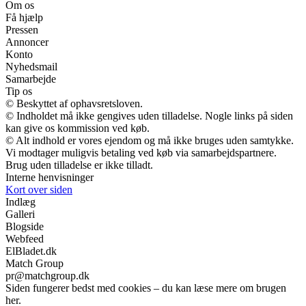
Om os
Få hjælp
Pressen
Annoncer
Konto
Nyhedsmail
Samarbejde
Tip os
© Beskyttet af ophavsretsloven.
© Indholdet må ikke gengives uden tilladelse. Nogle links på siden
kan give os kommission ved køb.
© Alt indhold er vores ejendom og må ikke bruges uden samtykke.
Vi modtager muligvis betaling ved køb via samarbejdspartnere.
Brug uden tilladelse er ikke tilladt.
Interne henvisninger
Kort over siden
Indlæg
Galleri
Blogside
Webfeed
ElBladet.dk
Match Group
pr@matchgroup.dk
Siden fungerer bedst med cookies – du kan læse mere om brugen
her.