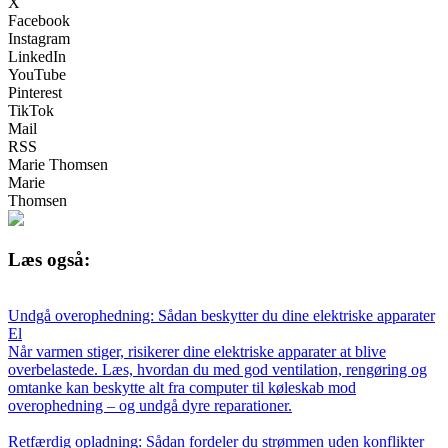
X
Facebook
Instagram
LinkedIn
YouTube
Pinterest
TikTok
Mail
RSS
Marie Thomsen
Marie
Thomsen
Læs også:
Undgå overophedning: Sådan beskytter du dine elektriske apparater
El
Når varmen stiger, risikerer dine elektriske apparater at blive
overbelastede. Læs, hvordan du med god ventilation, rengøring og
omtanke kan beskytte alt fra computer til køleskab mod
overophedning – og undgå dyre reparationer.
Retfærdig opladning: Sådan fordeler du strømmen uden konflikter