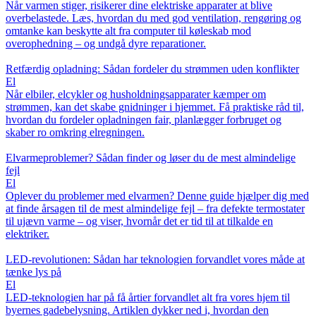
Når varmen stiger, risikerer dine elektriske apparater at blive
overbelastede. Læs, hvordan du med god ventilation, rengøring og
omtanke kan beskytte alt fra computer til køleskab mod
overophedning – og undgå dyre reparationer.
Retfærdig opladning: Sådan fordeler du strømmen uden konflikter
El
Når elbiler, elcykler og husholdningsapparater kæmper om
strømmen, kan det skabe gnidninger i hjemmet. Få praktiske råd til,
hvordan du fordeler opladningen fair, planlægger forbruget og
skaber ro omkring elregningen.
Elvarmeproblemer? Sådan finder og løser du de mest almindelige
fejl
El
Oplever du problemer med elvarmen? Denne guide hjælper dig med
at finde årsagen til de mest almindelige fejl – fra defekte termostater
til ujævn varme – og viser, hvornår det er tid til at tilkalde en
elektriker.
LED-revolutionen: Sådan har teknologien forvandlet vores måde at
tænke lys på
El
LED-teknologien har på få årtier forvandlet alt fra vores hjem til
byernes gadebelysning. Artiklen dykker ned i, hvordan den