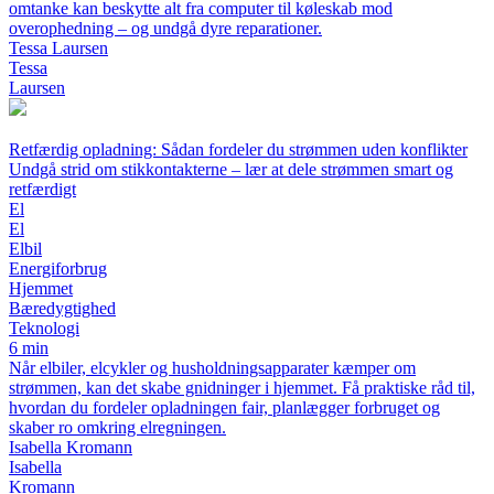
omtanke kan beskytte alt fra computer til køleskab mod
overophedning – og undgå dyre reparationer.
Tessa Laursen
Tessa
Laursen
Retfærdig opladning: Sådan fordeler du strømmen uden konflikter
Undgå strid om stikkontakterne – lær at dele strømmen smart og
retfærdigt
El
El
Elbil
Energiforbrug
Hjemmet
Bæredygtighed
Teknologi
6 min
Når elbiler, elcykler og husholdningsapparater kæmper om
strømmen, kan det skabe gnidninger i hjemmet. Få praktiske råd til,
hvordan du fordeler opladningen fair, planlægger forbruget og
skaber ro omkring elregningen.
Isabella Kromann
Isabella
Kromann