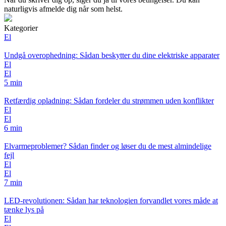
naturligvis afmelde dig når som helst.
Kategorier
El
Undgå overophedning: Sådan beskytter du dine elektriske apparater
El
El
5 min
Retfærdig opladning: Sådan fordeler du strømmen uden konflikter
El
El
6 min
Elvarmeproblemer? Sådan finder og løser du de mest almindelige
fejl
El
El
7 min
LED-revolutionen: Sådan har teknologien forvandlet vores måde at
tænke lys på
El