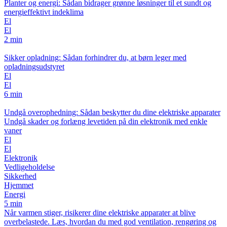
Planter og energi: Sådan bidrager grønne løsninger til et sundt og
energieffektivt indeklima
El
El
2 min
Sikker opladning: Sådan forhindrer du, at børn leger med
opladningsudstyret
El
El
6 min
Undgå overophedning: Sådan beskytter du dine elektriske apparater
Undgå skader og forlæng levetiden på din elektronik med enkle
vaner
El
El
Elektronik
Vedligeholdelse
Sikkerhed
Hjemmet
Energi
5 min
Når varmen stiger, risikerer dine elektriske apparater at blive
overbelastede. Læs, hvordan du med god ventilation, rengøring og