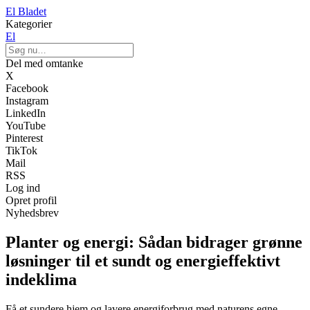
El Bladet
Kategorier
El
Del med omtanke
X
Facebook
Instagram
LinkedIn
YouTube
Pinterest
TikTok
Mail
RSS
Log ind
Opret profil
Nyhedsbrev
Planter og energi: Sådan bidrager grønne
løsninger til et sundt og energieffektivt
indeklima
Få et sundere hjem og lavere energiforbrug med naturens egne