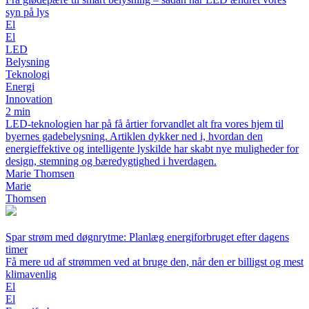
syn på lys
El
El
LED
Belysning
Teknologi
Energi
Innovation
2 min
LED-teknologien har på få årtier forvandlet alt fra vores hjem til
byernes gadebelysning. Artiklen dykker ned i, hvordan den
energieffektive og intelligente lyskilde har skabt nye muligheder for
design, stemning og bæredygtighed i hverdagen.
Marie Thomsen
Marie
Thomsen
Spar strøm med døgnrytme: Planlæg energiforbruget efter dagens
timer
Få mere ud af strømmen ved at bruge den, når den er billigst og mest
klimavenlig
El
El