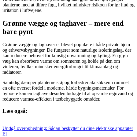
planterne med at tilføre fugt, hvilket mindsker risikoen for tør hud og
irritation i luftvejene.
Grønne vægge og taghaver – mere end
bare pynt
Grønne vægge og taghaver er blevet populære i både private hjem
og erhvervsbygninger. De fungerer som naturlige isoleringslag, der
kan reducere behovet for kunstig opvarmning og køling. En grøn
væg kan absorbere varme om sommeren og holde på den om
vinteren, hvilket mindsker energiforbruget til klimaanlæg og
radiatorer.
Samtidig dæmper planterne støj og forbedrer akustikken i rummet –
en ofte overset fordel i moderne, hårde bygningsmaterialer. For
byboere kan en taghave desuden bidrage til at opsamle regnvand og
reducere varmeø-effekten i tætbebyggede områder.
Læs også:
Undgå overophedning: Sådan beskytter du dine elektriske apparater
El