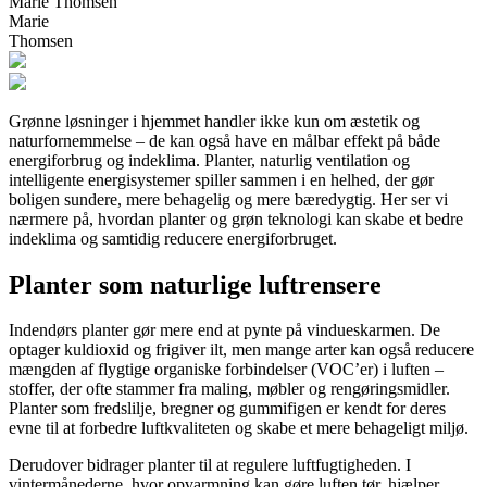
Marie Thomsen
Marie
Thomsen
Grønne løsninger i hjemmet handler ikke kun om æstetik og
naturfornemmelse – de kan også have en målbar effekt på både
energiforbrug og indeklima. Planter, naturlig ventilation og
intelligente energisystemer spiller sammen i en helhed, der gør
boligen sundere, mere behagelig og mere bæredygtig. Her ser vi
nærmere på, hvordan planter og grøn teknologi kan skabe et bedre
indeklima og samtidig reducere energiforbruget.
Planter som naturlige luftrensere
Indendørs planter gør mere end at pynte på vindueskarmen. De
optager kuldioxid og frigiver ilt, men mange arter kan også reducere
mængden af flygtige organiske forbindelser (VOC’er) i luften –
stoffer, der ofte stammer fra maling, møbler og rengøringsmidler.
Planter som fredslilje, bregner og gummifigen er kendt for deres
evne til at forbedre luftkvaliteten og skabe et mere behageligt miljø.
Derudover bidrager planter til at regulere luftfugtigheden. I
vintermånederne, hvor opvarmning kan gøre luften tør, hjælper