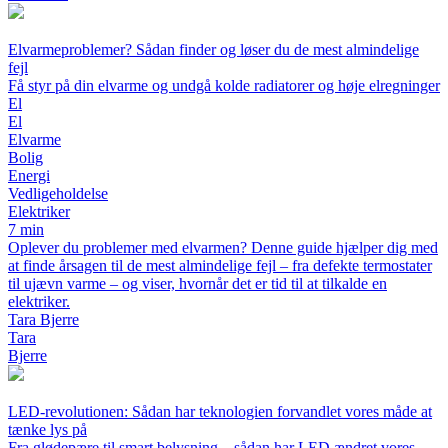
Elvarmeproblemer? Sådan finder og løser du de mest almindelige
fejl
Få styr på din elvarme og undgå kolde radiatorer og høje elregninger
El
El
Elvarme
Bolig
Energi
Vedligeholdelse
Elektriker
7 min
Oplever du problemer med elvarmen? Denne guide hjælper dig med
at finde årsagen til de mest almindelige fejl – fra defekte termostater
til ujævn varme – og viser, hvornår det er tid til at tilkalde en
elektriker.
Tara Bjerre
Tara
Bjerre
LED-revolutionen: Sådan har teknologien forvandlet vores måde at
tænke lys på
Fra glødepære til smart belysning – sådan har LED ændret vores